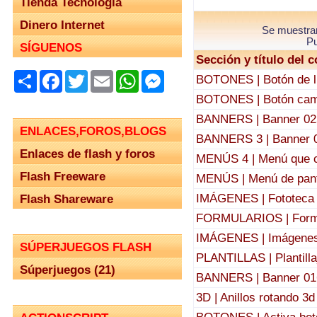
Tienda Tecnología
Dinero Internet
Se muestra
Pu
SÍGUENOS
Sección y título del 
Share
Facebook
Twitter
Email
WhatsApp
Messenger
BOTONES | Botón de l
BOTONES | Botón camb
BANNERS | Banner 02
ENLACES,FOROS,BLOGS
BANNERS 3 | Banner 
Enlaces de flash y foros
MENÚS 4 | Menú que 
Flash Freeware
MENÚS | Menú de panta
IMÁGENES | Fototeca
Flash Shareware
FORMULARIOS | Formu
IMÁGENES | Imágenes 
SÚPERJUEGOS FLASH
PLANTILLAS | Plantill
Súperjuegos (21)
BANNERS | Banner 01
3D | Anillos rotando 3d