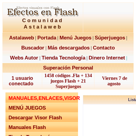
Comunidad
Astalaweb
Astalaweb
Portada
Menú Juegos
Súperjuegos
|
|
|
|
Buscador
Más descargados
Contacto
|
|
Webs Autor
Tienda Tecnología
Dinero Internet
|
|
|
Superación Personal
1458 códigos .Fla + 134
1 usuario
Viernes 7 de
juegos Flash + 21
conectado
agosto
Superjuegos
MANUALES,ENLACES,VISOR
Lis
MENÚ JUEGOS
Descargar Visor Flash
Manuales Flash