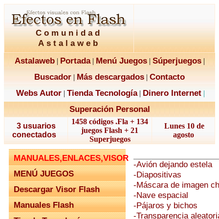
Comunidad
Astalaweb
Astalaweb
Portada
Menú Juegos
Súperjuegos
|
|
|
|
Buscador
Más descargados
Contacto
|
|
Webs Autor
Tienda Tecnología
Dinero Internet
|
|
|
Superación Personal
1458 códigos .Fla + 134
3 usuarios
Lunes 10 de
juegos Flash + 21
conectados
agosto
Superjuegos
MANUALES,ENLACES,VISOR
-Avión dejando estela
MENÚ JUEGOS
-Diapositivas
-Máscara de imagen ch
Descargar Visor Flash
-Nave espacial
Manuales Flash
-Pájaros y bichos
-Transparencia aleator