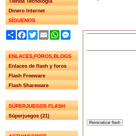
Tienda Tecnología
Dinero Internet
SÍGUENOS
Share
Facebook
Twitter
Email
WhatsApp
Messenger
ENLACES,FOROS,BLOGS
Enlaces de flash y foros
Flash Freeware
Flash Shareware
SÚPERJUEGOS FLASH
Súperjuegos (21)