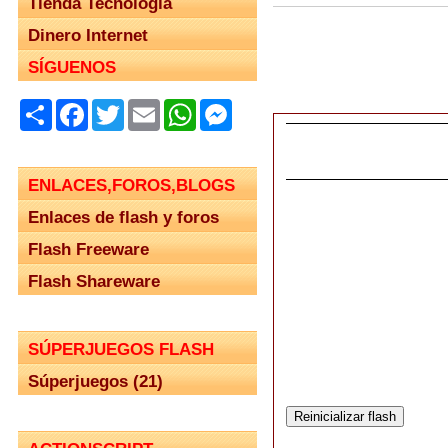
Tienda Tecnología
Dinero Internet
SÍGUENOS
Share
Facebook
Twitter
Email
WhatsApp
Messenger
ENLACES,FOROS,BLOGS
Enlaces de flash y foros
Flash Freeware
Flash Shareware
SÚPERJUEGOS FLASH
Súperjuegos (21)