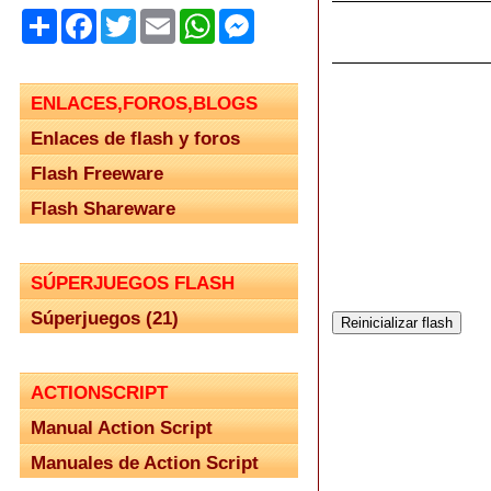
Share
Facebook
Twitter
Email
WhatsApp
Messenger
ENLACES,FOROS,BLOGS
Enlaces de flash y foros
Flash Freeware
Flash Shareware
SÚPERJUEGOS FLASH
Súperjuegos (21)
ACTIONSCRIPT
Manual Action Script
Manuales de Action Script