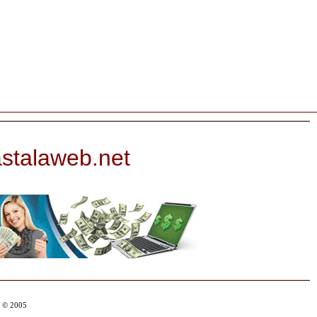
astalaweb.net
t © 2005