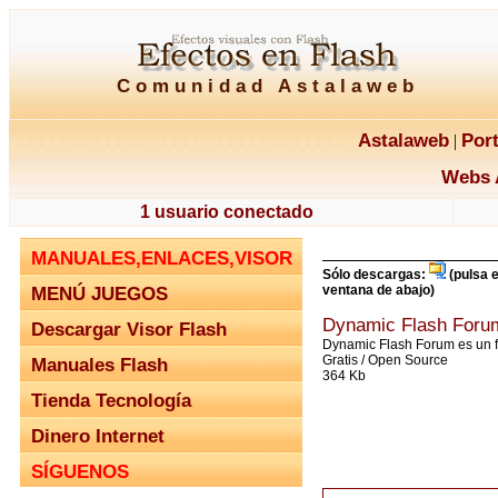
Comunidad Astalaweb
Astalaweb
Por
|
Webs 
1 usuario conectado
MANUALES,ENLACES,VISOR
Sólo descargas:
(pulsa e
MENÚ JUEGOS
ventana de abajo)
Dynamic Flash Foru
Descargar Visor Flash
Dynamic Flash Forum es un f
Gratis / Open Source
Manuales Flash
364 Kb
Tienda Tecnología
Dinero Internet
SÍGUENOS