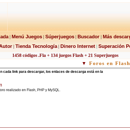
tada
Menú Juegos
Súperjuegos
Buscador
Más descar
|
|
|
|
Autor
Tienda Tecnología
Dinero Internet
Superación P
|
|
|
1458 códigos .Fla + 134 juegos Flash + 21 Superjuegos
▼
Foros en Flas
n cada link para descargar, los enlaces de descarga está en la
m
oro realizado en Flash, PHP y MySQL.